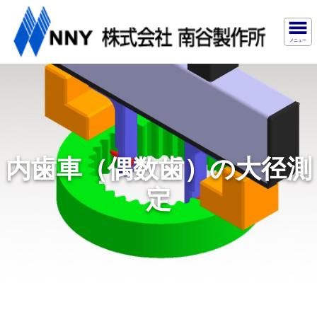
メニュー
内歯車（偶数歯）の大径測
定